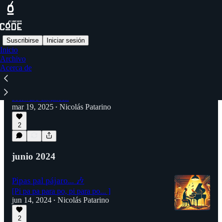
Suscribirse
Iniciar sesión
Inicio
Archivo
Acerca de
Feliz día del Padre
Lo que no esperaba era que ser padre también
me terminaría convirtiendo en un mejor
software engineer.
mar 19, 2025
Nicolás Patarino
•
2
junio 2024
Pipas pal pájaro... 🎶
[Pi pa pa para po, pi para po... ]
jun 14, 2024
Nicolás Patarino
•
2