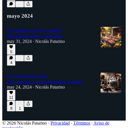
mayo 2024
¡Un aplauso para el asador!
Más allá del fuego y la parrilla.
may 31, 2024
Nicolás Patarino
•
5
4
01. Empezamos mal.
Nico, Kodak y las oportunidades perdidas.
may 24, 2024
Nicolás Patarino
•
11
8
1
© 2026 Nicolás Patarino
·
Privacidad
∙
Términos
∙
Aviso de